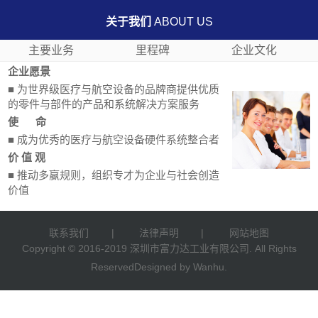
关于我们
ABOUT US
主要业务
里程碑
企业文化
企业愿景
■ 为世界级医疗与航空设备的品牌商提供优质
的零件与部件的产品和系统解决方案服务
使 命
■ 成为优秀的医疗与航空设备硬件系统整合者
价 值 观
■ 推动多赢规则，组织专才为企业与社会创造
价值
联系我们
|
法律声明
|
网站地图
Copyright © 2016-2019 深圳市富力达工业有限公司. All Rights
ReservedDesigned by
Wanhu
.